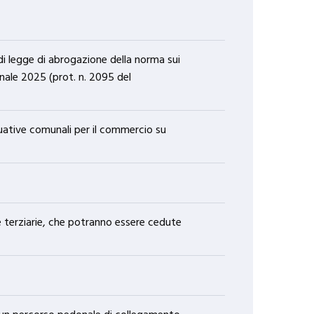
finanziario 2026-2028.
Approvazione.
7. Ministero della cultura.
i legge di abrogazione della norma sui
Direzione regionale dei Musei
nazionali della Basilicata.
ionale 2025 (prot. n. 2095 del
Progetto di realizzazione di un
percorso pedonale di
collegamento tra l’anfiteatro
romano e l’abbazia della Trinità
uative comunali per il commercio su
nel Parco archeologico di Venosa.
Autorizzazione.
e e terziarie, che potranno essere cedute