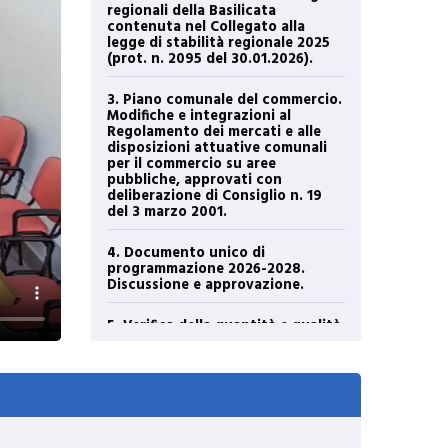
regionali della Basilicata
contenuta nel Collegato alla
legge di stabilità regionale 2025
(prot. n. 2095 del 30.01.2026).
3. Piano comunale del commercio.
Modifiche e integrazioni al
Regolamento dei mercati e alle
disposizioni attuative comunali
per il commercio su aree
pubbliche, approvati con
deliberazione di Consiglio n. 19
del 3 marzo 2001.
4. Documento unico di
programmazione 2026-2028.
Discussione e approvazione.
5. Verifica della quantità e qualità
delle aree e fabbricati da
destinarsi alla residenza, alle
attività produttive e terziarie,
che potranno essere cedute in
proprietà o in diritto di superficie.
6. Bilancio di previsione