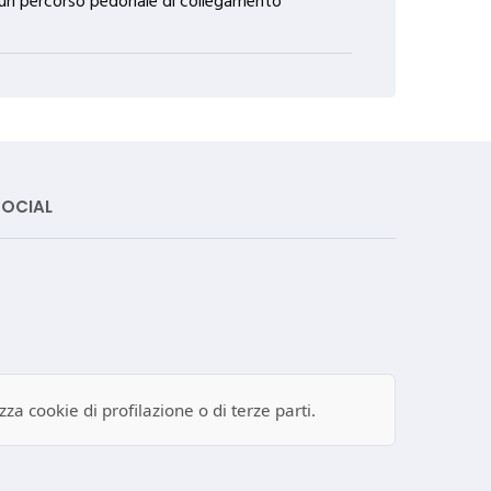
 di un percorso pedonale di collegamento
SOCIAL
za cookie di profilazione o di terze parti.